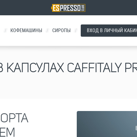
Й
/
КОФЕМАШИНЫ
/
СИРОПЫ
/
ВХОД В ЛИЧНЫЙ КАБИ
В КАПСУЛАХ CAFFITALY P
ОРТА
TEM