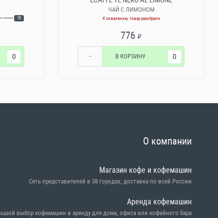
ECAFFE TE NERO AL LIMONE
Й
ЧАЙ С ЛИМОНОМ
10
К сожалению, товар разобрали
776
₽
−
В КОРЗИНУ
О компании
Магазин кофе и кофемашин
Сеть представителей в 38 городах, доставка по всей России
Аренда кофемашин
ьшой выбор кофемашин в аренду для дома, офиса или кофейного бара