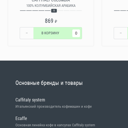
CAFFITALY COLOMBIA
100% КОЛУМБИЙСКАЯ АРАБИКА
6
869
₽
−
В КОРЗИНУ
−
Основные бренды и товары
Caffitaly system
Итальянский производитель кофемашин и кофе
Ecaffe
Основная линейка кофе в капсулах Caffitaly system