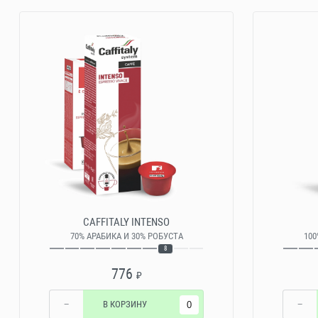
CAFFITALY INTENSO
70% АРАБИКА И 30% РОБУСТА
100
8
776
₽
−
В КОРЗИНУ
−