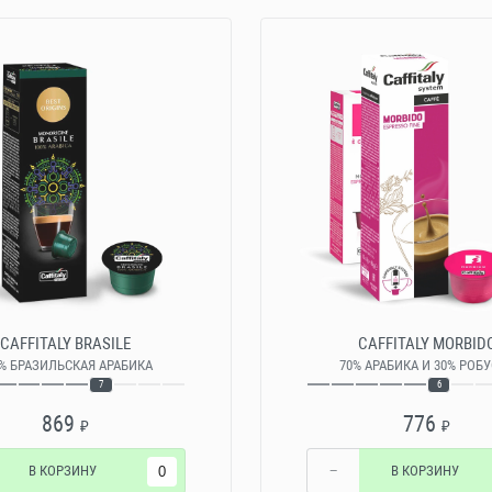
CAFFITALY BRASILE
CAFFITALY MORBID
% БРАЗИЛЬСКАЯ АРАБИКА
70% АРАБИКА И 30% РОБ
7
6
869
776
₽
₽
В КОРЗИНУ
−
В КОРЗИНУ