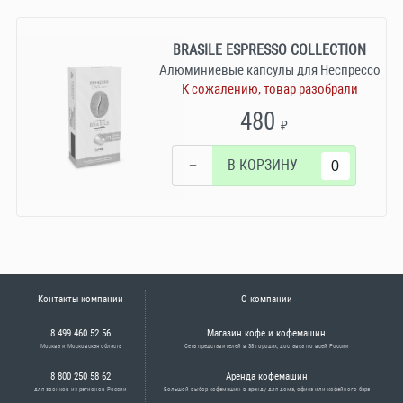
BRASILE ESPRESSO COLLECTION
Алюминиевые капсулы для Неспрессо
К сожалению, товар разобрали
480
₽
−
В КОРЗИНУ
Контакты компании
О компании
8 499 460 52 56
Магазин кофе и кофемашин
Москва и Московская область
Сеть представителей в 38 городах, доставка по всей России
8 800 250 58 62
Аренда кофемашин
для звонков из регионов России
Большой выбор кофемашин в аренду для дома, офиса или кофейного бара