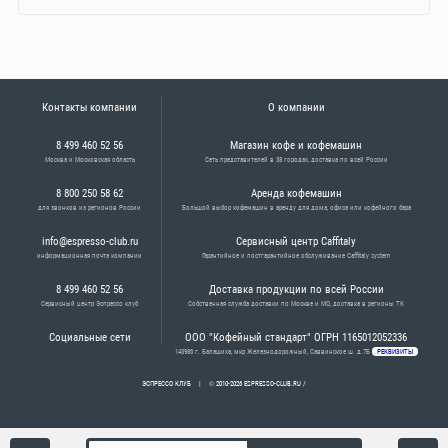
Контакты компании
О компании
8 499 460 52 56
Магазин кофе и кофемашин
Москва и Московская область
Сеть представителей в 38 городах, доставка по всей России
8 800 250 58 62
Аренда кофемашин
для звонков из регионов России
Большой выбор кофемашин в аренду для дома, офиса или кофейного бара
info@espresso-club.ru
Сервисный центр Caffitaly
информационная почта компании
Гарантийное и постгарантийное обслуживание Caffitaly system
8 499 460 52 56
Доставка продукции по всей России
Сервисный центр Эспрессо клуб
Собственная служба доставки по Москве и МО, доставка в регионы ТК
Социальные сети
ООО "Кофейный стандарт" ОГРН 1165012052336
143986
г.
Балашиха
, мкр Железнодорожный,
Саввинское ш. д.7Б
РЕКВИЗИТЫ
ЭСПРЕССО КЛУБ
| © 2010-2026 ESPRESSO-CLUB.RU /