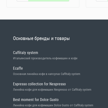
Основные бренды и товары
Caffitaly system
Итальянский производитель кофемашин и кофе
Ecaffe
Основная линейка кофе в капсулах Caffitaly system
Espresso collection for Nespresso
Линейка кофе для кофемашин Nespresso от Caffitaly system
Best moment for Dolce Gusto
Линейка кофе для кофемашин Dolce Gusto от Caffitaly system