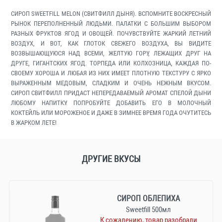
СИРОП SWEETFILL MELON (СВИТФИЛЛ ДЫНЯ). ВСПОМНИТЕ ВОСКРЕСНЫЙ
РЫНОК ПЕРЕПОЛНЕННЫЙ ЛЮДЬМИ. ПАЛАТКИ С БОЛЬШИМ ВЫБОРОМ
РАЗНЫХ ФРУКТОВ ЯГОД И ОВОЩЕЙ. ПОЧУВСТВУЙТЕ ЖАРКИЙ ЛЕТНИЙ
ВОЗДУХ, И ВОТ, КАК ГЛОТОК СВЕЖЕГО ВОЗДУХА, ВЫ ВИДИТЕ
ВОЗВЫШАЮЩУЮСЯ НАД ВСЕМИ, ЖЕЛТУЮ ГОРУ, ЛЕЖАЩИХ ДРУГ НА
ДРУГЕ, ГИГАНТСКИХ ЯГОД. ТОРПЕДА ИЛИ КОЛХОЗНИЦА, КАЖДАЯ ПО-
СВОЕМУ ХОРОША И ЛЮБАЯ ИЗ НИХ ИМЕЕТ ПЛОТНУЮ ТЕКСТУРУ С ЯРКО
ВЫРАЖЕННЫМ МЕДОВЫМ, СЛАДКИМ И ОЧЕНЬ НЕЖНЫМ ВКУСОМ.
СИРОП СВИТФИЛЛ ПРИДАСТ НЕПЕРЕДАВАЕМЫЙ АРОМАТ СПЕЛОЙ ДЫНИ
ЛЮБОМУ НАПИТКУ. ПОПРОБУЙТЕ ДОБАВИТЬ ЕГО В МОЛОЧНЫЙ
КОКТЕЙЛЬ ИЛИ МОРОЖЕНОЕ И ДАЖЕ В ЗИМНЕЕ ВРЕМЯ ГОДА ОЧУТИТЕСЬ
В ЖАРКОМ ЛЕТЕ!
ДРУГИЕ ВКУСЫ
СИРОП ОБЛЕПИХА
Sweetfill 500мл
К сожалению, товар разобрали