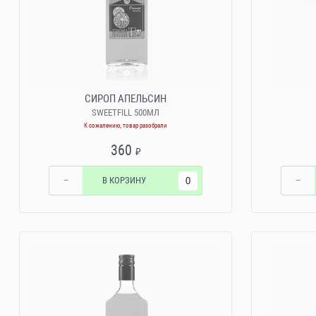
СИРОП АПЕЛЬСИН
SWEETFILL 500МЛ
К сожалению, товар разобрали
360
₽
−
В КОРЗИНУ
−