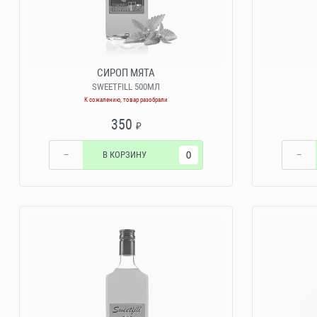
СИРОП МЯТА
SWEETFILL 500МЛ
К сожалению, товар разобрали
350
₽
−
В КОРЗИНУ
−