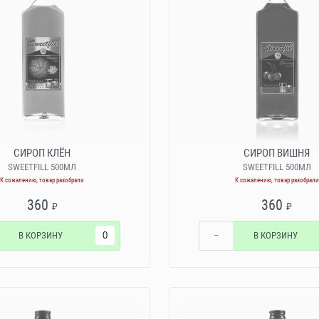
СИРОП КЛЁН
СИРОП ВИШНЯ
SWEETFILL 500МЛ
SWEETFILL 500МЛ
К сожалению, товар разобрали
К сожалению, товар разобрали
360
360
₽
₽
В КОРЗИНУ
−
В КОРЗИНУ