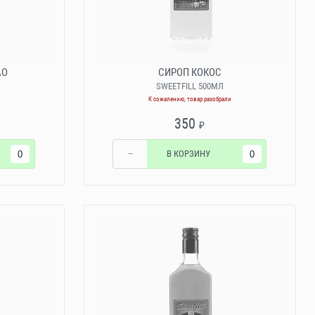
АО
СИРОП КОКОС
SWEETFILL 500МЛ
К сожалению, товар разобрали
350
₽
−
В КОРЗИНУ