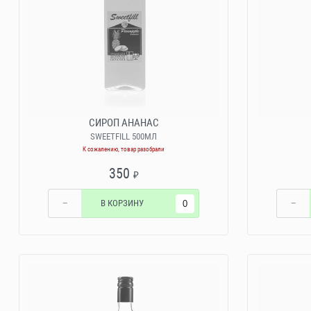
СИРОП АНАНАС
SWEETFILL 500МЛ
К сожалению, товар разобрали
350
₽
−
В КОРЗИНУ
−