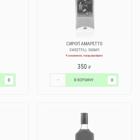
СИРОП АМАРЕТТО
SWEETFILL 500МЛ
К сожалению, товар разобрали
350
₽
−
В КОРЗИНУ