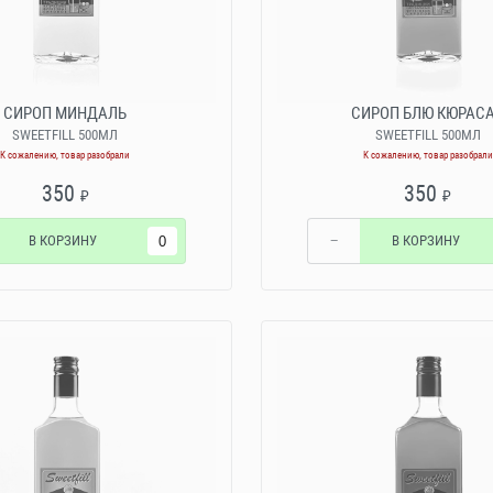
СИРОП МИНДАЛЬ
СИРОП БЛЮ КЮРАС
SWEETFILL 500МЛ
SWEETFILL 500МЛ
К сожалению, товар разобрали
К сожалению, товар разобрали
350
350
₽
₽
В КОРЗИНУ
−
В КОРЗИНУ