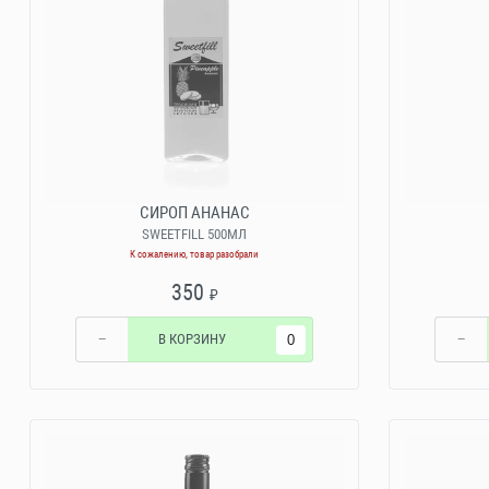
СИРОП АНАНАС
SWEETFILL 500МЛ
К сожалению, товар разобрали
350
₽
−
В КОРЗИНУ
−