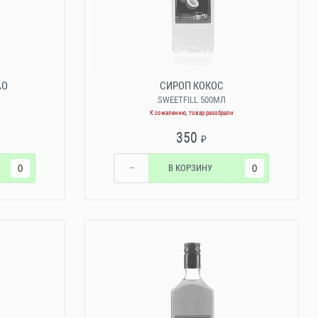
АО
СИРОП КОКОС
SWEETFILL 500МЛ
К сожалению, товар разобрали
350
₽
−
В КОРЗИНУ