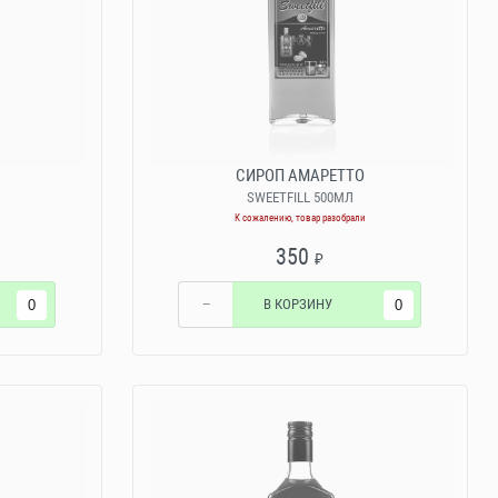
СИРОП АМАРЕТТО
SWEETFILL 500МЛ
К сожалению, товар разобрали
350
₽
−
В КОРЗИНУ