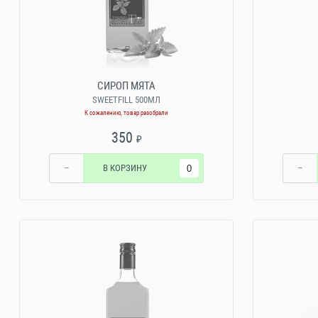
СИРОП МЯТА
SWEETFILL 500МЛ
К сожалению, товар разобрали
350
₽
−
В КОРЗИНУ
−