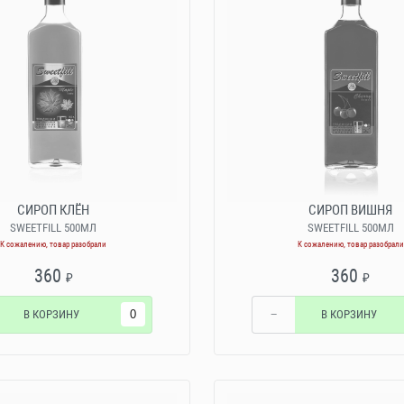
СИРОП КЛЁН
СИРОП ВИШНЯ
SWEETFILL 500МЛ
SWEETFILL 500МЛ
К сожалению, товар разобрали
К сожалению, товар разобрали
360
360
₽
₽
В КОРЗИНУ
−
В КОРЗИНУ