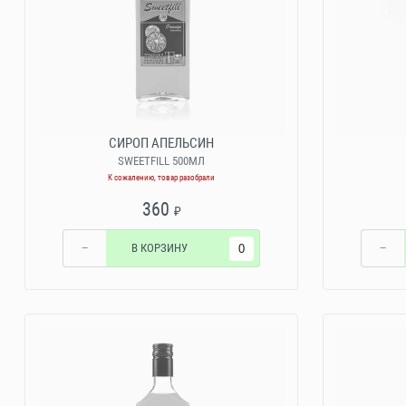
СИРОП АПЕЛЬСИН
SWEETFILL 500МЛ
К сожалению, товар разобрали
360
₽
−
В КОРЗИНУ
−