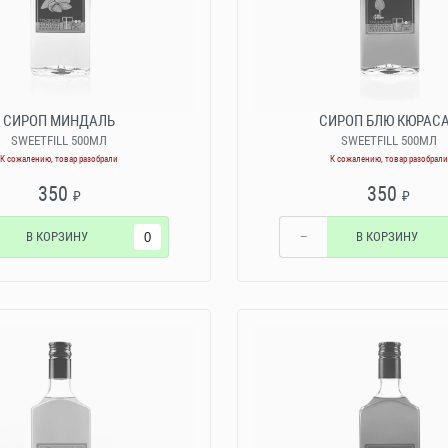
СИРОП МИНДАЛЬ
СИРОП БЛЮ КЮРАС
SWEETFILL 500МЛ
SWEETFILL 500МЛ
К сожалению, товар разобрали
К сожалению, товар разобрали
350
350
₽
₽
В КОРЗИНУ
−
В КОРЗИНУ