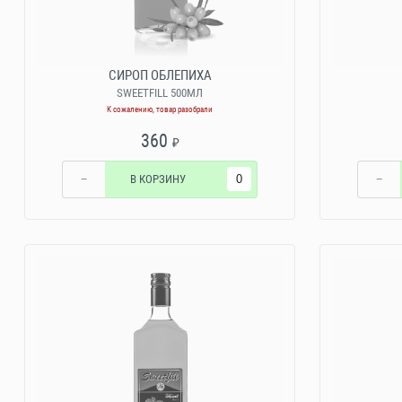
СИРОП ОБЛЕПИХА
SWEETFILL 500МЛ
К сожалению, товар разобрали
360
₽
−
В КОРЗИНУ
−