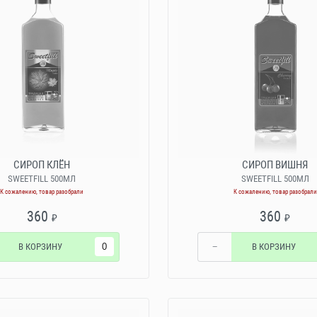
СИРОП КЛЁН
СИРОП ВИШНЯ
SWEETFILL 500МЛ
SWEETFILL 500МЛ
К сожалению, товар разобрали
К сожалению, товар разобрали
360
360
₽
₽
В КОРЗИНУ
−
В КОРЗИНУ