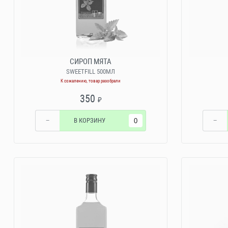
СИРОП МЯТА
SWEETFILL 500МЛ
К сожалению, товар разобрали
350
₽
−
В КОРЗИНУ
−