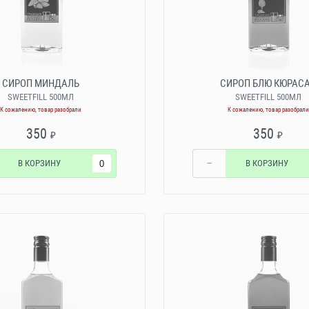
СИРОП МИНДАЛЬ
СИРОП БЛЮ КЮРАС
SWEETFILL 500МЛ
SWEETFILL 500МЛ
К сожалению, товар разобрали
К сожалению, товар разобрали
350
350
₽
₽
В КОРЗИНУ
−
В КОРЗИНУ