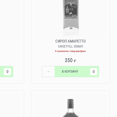
СИРОП АМАРЕТТО
SWEETFILL 500МЛ
К сожалению, товар разобрали
350
₽
−
В КОРЗИНУ