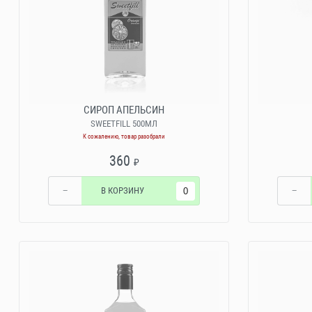
СИРОП АПЕЛЬСИН
SWEETFILL 500МЛ
К сожалению, товар разобрали
360
₽
−
В КОРЗИНУ
−