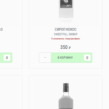
АО
СИРОП КОКОС
SWEETFILL 500МЛ
К сожалению, товар разобрали
350
₽
−
В КОРЗИНУ