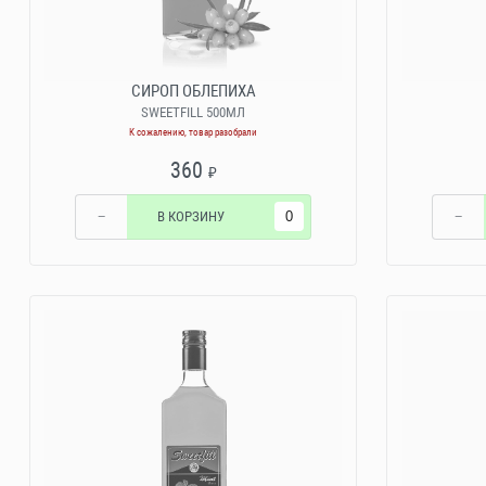
СИРОП ОБЛЕПИХА
SWEETFILL 500МЛ
К сожалению, товар разобрали
360
₽
−
В КОРЗИНУ
−