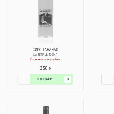
СИРОП АНАНАС
SWEETFILL 500МЛ
К сожалению, товар разобрали
350
₽
−
В КОРЗИНУ
−