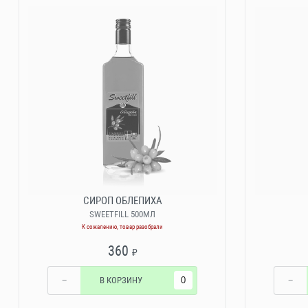
СИРОП ОБЛЕПИХА
SWEETFILL 500МЛ
К сожалению, товар разобрали
360
₽
−
В КОРЗИНУ
−