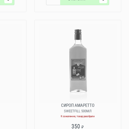
СИРОП АМАРЕТТО
SWEETFILL 500МЛ
К сожалению, товар разобрали
350
₽