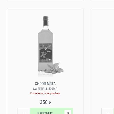
СИРОП МЯТА
SWEETFILL 500МЛ
К сожалению, товар разобрали
350
₽
−
В КОРЗИНУ
−