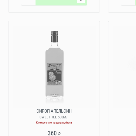
СИРОП АПЕЛЬСИН
SWEETFILL 500МЛ
К сожалению, товар разобрали
360
₽