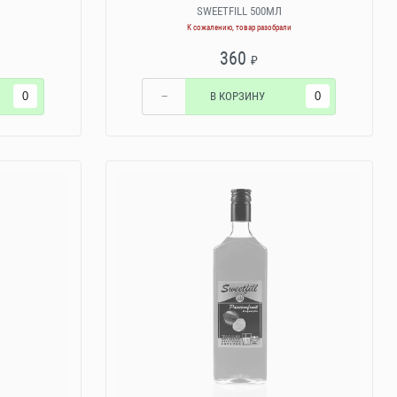
SWEETFILL 500МЛ
К сожалению, товар разобрали
360
₽
−
В КОРЗИНУ