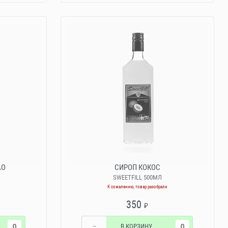
АО
СИРОП КОКОС
SWEETFILL 500МЛ
К сожалению, товар разобрали
350
₽
−
В КОРЗИНУ