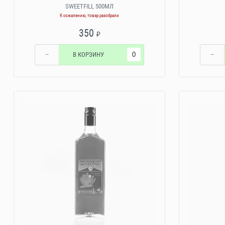
SWEETFILL 500МЛ
К сожалению, товар разобрали
350
₽
−
В КОРЗИНУ
−