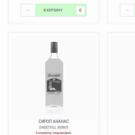
−
В КОРЗИНУ
−
СИРОП АНАНАС
SWEETFILL 500МЛ
К сожалению, товар разобрали